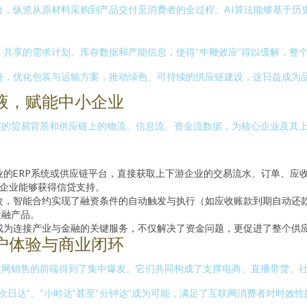
台，纵览从原材料采购到产品交付至消费者的全过程。AI算法能够基于历
共享的需求计划、库存数据和产能信息，使得“牛鞭效应”得以缓解，整
迹，优化包装与运输方案，推动绿色、可持续的供应链建设，这日益成为
液，赋能中小企业
实的贸易背景和供应链上的物流、信息流、资金流数据，为核心企业及其
的ERP系统或供应链平台，直接获取上下游企业的交易流水、订单、应
小企业能够获得信贷支持。
改，智能合约实现了融资条件的自动触发与执行（如应收账款到期自动还
金融产品。
成为连接产业与金融的关键服务，不仅解决了资金问题，更促进了整个供
户体验与商业闭环
网销售的前端得到了集中爆发。它们共同构成了支撑电商、直播带货、社
次日达”、“小时达”甚至“分钟达”成为可能，满足了互联网消费者对时效