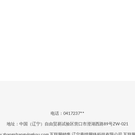
电话：0417237**
地址：中国（辽宁）自由贸易试验区营口市澄湖西路89号ZW-021
.zhangshangyingkou.com
互联网销售
辽宁豪情网络科技有限公司
互联