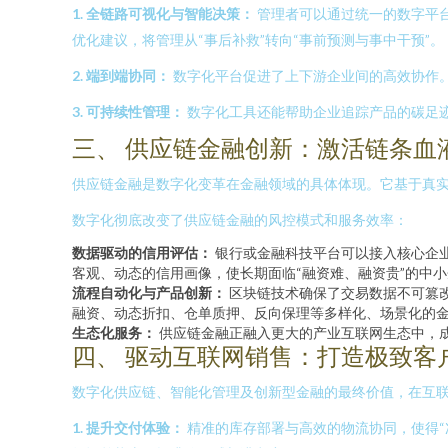
1. 全链路可视化与智能决策：
管理者可以通过统一的数字平
优化建议，将管理从“事后补救”转向“事前预测与事中干预”。
2. 端到端协同：
数字化平台促进了上下游企业间的高效协作。
3. 可持续性管理：
数字化工具还能帮助企业追踪产品的碳足
三、 供应链金融创新：激活链条血
供应链金融是数字化变革在金融领域的具体体现。它基于真
数字化彻底改变了供应链金融的风控模式和服务效率：
数据驱动的信用评估：
银行或金融科技平台可以接入核心企业
客观、动态的信用画像，使长期面临“融资难、融资贵”的中
流程自动化与产品创新：
区块链技术确保了交易数据不可篡
融资、动态折扣、仓单质押、反向保理等多样化、场景化的
生态化服务：
供应链金融正融入更大的产业互联网生态中，
四、 驱动互联网销售：打造极致客
数字化供应链、智能化管理及创新型金融的最终价值，在互联
1. 提升交付体验：
精准的库存部署与高效的物流协同，使得“